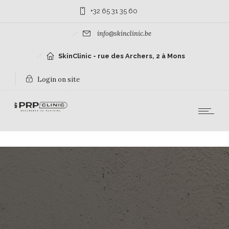
+32 65 31 35 60
info@skinclinic.be
SkinClinic - rue des Archers, 2 à Mons
Login on site