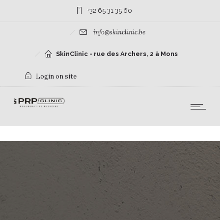
+32 65 31 35 60
info@skinclinic.be
SkinClinic - rue des Archers, 2 à Mons
Login on site