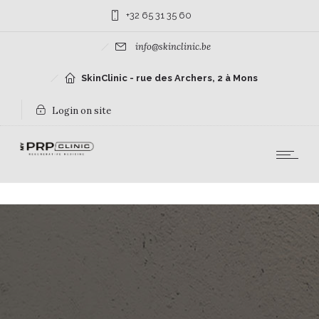
+32 65 31 35 60
info@skinclinic.be
SkinClinic - rue des Archers, 2 à Mons
Login on site